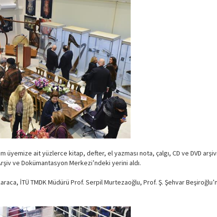
tim üyemize ait yüzlerce kitap, defter, el yazması nota, çalgı, CD ve DVD ar
Arşiv ve Dokümantasyon Merkezi’ndeki yerini aldı.
araca, İTÜ TMDK Müdürü Prof. Serpil Murtezaoğlu, Prof. Ş. Şehvar Beşiroğlu’n