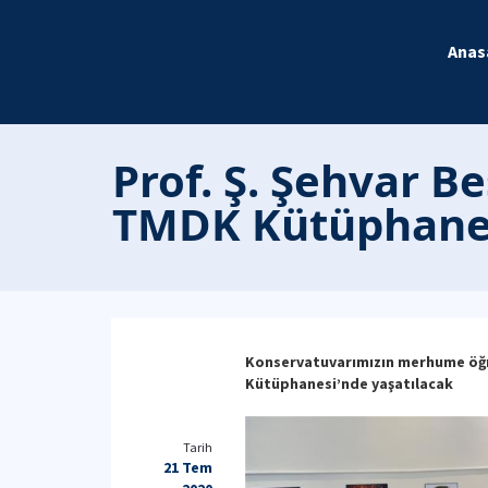
Anas
Prof. Ş. Şehvar B
TMDK Kütüphanes
Konservatuvarımızın merhume öğret
Kütüphanesi’nde yaşatılacak
Tarih
21 Tem