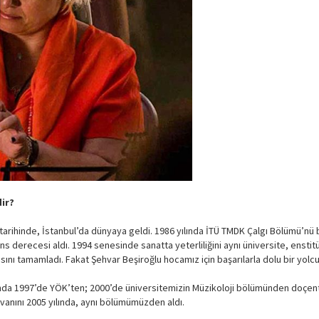
ir?
 tarihinde, İstanbul’da dünyaya geldi. 1986 yılında İTÜ TMDK Çalgı Bölümü’nü 
ns derecesi aldı. 1994 senesinde sanatta yeterliliğini aynı üniversite, enst
ını tamamladı. Fakat Şehvar Beşiroğlu hocamız için başarılarla dolu bir yolcul
ında 1997’de YÖK’ten; 2000’de üniversitemizin Müzikoloji bölümünden doçentl
anını 2005 yılında, aynı bölümümüzden aldı.