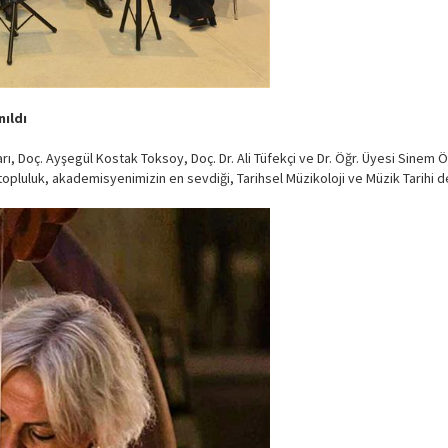
nıldı
rı, Doç. Ayşegül Kostak Toksoy, Doç. Dr. Ali Tüfekçi ve Dr. Öğr. Üyesi Sinem Ö
pluluk, akademisyenimizin en sevdiği, Tarihsel Müzikoloji ve Müzik Tarihi ders