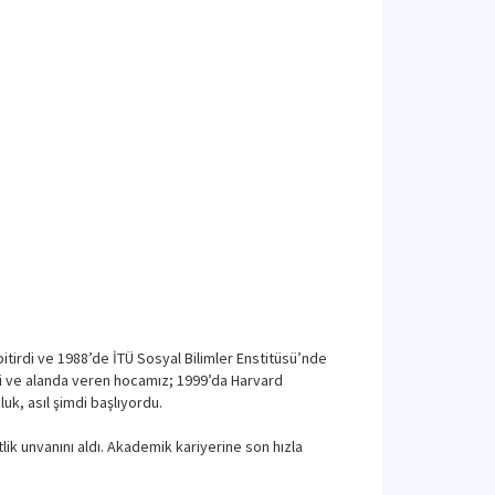
bitirdi ve 1988’de İTÜ Sosyal Bilimler Enstitüsü’nde
itü ve alanda veren hocamız; 1999’da Harvard
uk, asıl şimdi başlıyordu.
ik unvanını aldı. Akademik kariyerine son hızla