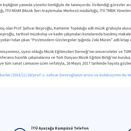
 kişiliğinin yanında yönetici kimliğiyle de tanınıyordu. Üstlendiği görevler 
ığı, İTÜ MİAM (Müzik İleri Araştırmalar Merkezi) müdürlüğü, İTÜ TMDK Yönetim K
iş olan Prof. Şehvar Beşiroğlu, Kantemir Topluluğu adlı müzik grubuyla ulusal
Beşiroğlu, tarihsel müzikoloji ve kadın çalışmaları konularında basılmış maka
 Yayınları’ndan çıkan “Postmodern Göstergeler Işığında Zeki Müren” adlı kitap 
misyenimiz, üyesi olduğu Müzik Eğitimcileri Derneği’nin üniversiteler ve TÜRK
eransı hazırlık çalışmalarına ve Türk Dünyası Müzik Eğitimi Birliği’nin kurulu
ni ve tüm sanat camiasını üzen vefatıyla, 26 Mayıs 2017 tarihinde hayata gözle
aberler/2018/11/26/prof.-s.-sehvar-besiroglunun-arsivi-ve-koleksiyonu-itu
İTÜ Ayazağa Kampüsü Telefon