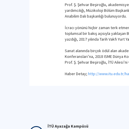
Prof. Ş. Şehvar Beşiroğlu, akademisyen
yardımcılığı, Müzikoloji Bölüm Başkanl
Anabilim Dalı başkanlığı bulunuyordu.
İcracı yönünü hiçbir zaman terk etmem
toplumsal bir bakış açısıyla yaklaşan 
yazdığı, 2017 yılında Tarih Vakfı Yurt
Sanat alanında birçok ödül alan akade
Konferansları’na, 2018 ISME Dünya Konf
Prof. Ş. Şehvar Beşiroğlu, İTÜ Ailesi’
Haber Detay;
http://www.itu.edu.tr/h
İTÜ Ayazağa Kampüsü