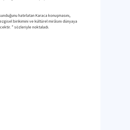
da sunduğunu hatırlatan Karaca konuşmasını,
gisel birikimini ve kültürel mirâsını dünyaya
ktir. ” sözleriyle noktaladı.