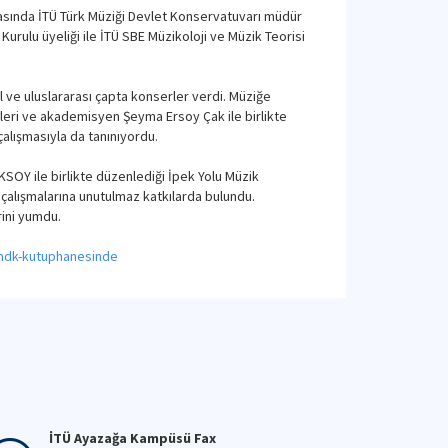
arasında İTÜ Türk Müziği Devlet Konservatuvarı müdür
urulu üyeliği ile İTÜ SBE Müzikoloji ve Müzik Teorisi
 ve uluslararası çapta konserler verdi. Müziğe
leleri ve akademisyen Şeyma Ersoy Çak ile birlikte
çalışmasıyla da tanınıyordu.
SOY ile birlikte düzenlediği İpek Yolu Müzik
ş çalışmalarına unutulmaz katkılarda bulundu.
rini yumdu.
-tmdk-kutuphanesinde
İTÜ Ayazağa Kampüsü Fax