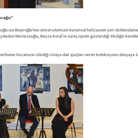
acağız”
ğlu ise Beşiroğlu'nun üniversitemizin kurumsal hafızasının yeri doldurulam
kaydeden Mürtezaoğlu, Beyza Koral’ın süreç içinde gösterdiği titizliğin kendi
erhume hocamızın izlediği rotaya dair ipuçları veren koleksiyonu dünyaya tan