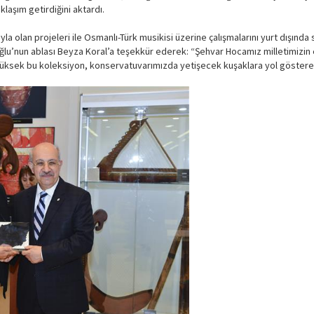
klaşım getirdiğini aktardı.
ıyla olan projeleri ile Osmanlı-Türk musikisi üzerine çalışmalarını yurt dışın
lu’nun ablası Beyza Koral’a teşekkür ederek: “Şehvar Hocamız milletimizin ez
üksek bu koleksiyon, konservatuvarımızda yetişecek kuşaklara yol gösterece